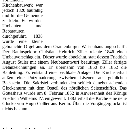
Kirchenbauwerk war
jedoch 1820 baufällig
und für die Gemeinde
zu klein. Es wurden
Umbauten und
Reparaturen
durchgeführt. 1838
wurde eine kleine
gebrauchte Orgel aus dem Oranienburger Waisenhaus angeschafft.
Der Bauinspektor Christian Heinrich Ziller reichte 1846 einen
Umbauvorschlag ein. Dieser wurde abgelehnt, statt dessen Friedrich
August Stüler mit einem Neubauentwurf beauftragt. Ziller fertigte
Detailzeichnungen an. Er übernahm von 1850 bis 1852 die
Bauleitung. Es entstand eine basilikale Anlage. Die Kirche erhält
außen eine Putzquaderung zwischen Lisenen aus gelblichen
Backstein. Die Sakristei verbindet den seitlich danebenstehenden
Glockenturm mit dem Ostteil des nördlichen Seitenschiffes. Das
Gotteshaus wurde am 8. Februar 1852 in Anwesenheit des Königs
Friedrich Wilhelms IV. eingeweiht. 1883 erhält die Kirche eine neue
Glocke von Hugo Collier aus Berlin. Über die Vorgängerglocke ist
nichts bekann