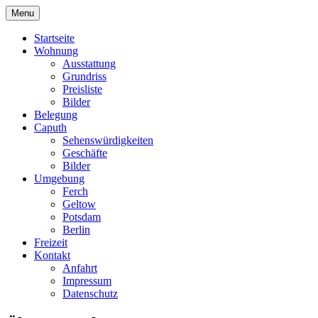
Menu
Startseite
Wohnung
Ausstattung
Grundriss
Preisliste
Bilder
Belegung
Caputh
Sehenswürdigkeiten
Geschäfte
Bilder
Umgebung
Ferch
Geltow
Potsdam
Berlin
Freizeit
Kontakt
Anfahrt
Impressum
Datenschutz